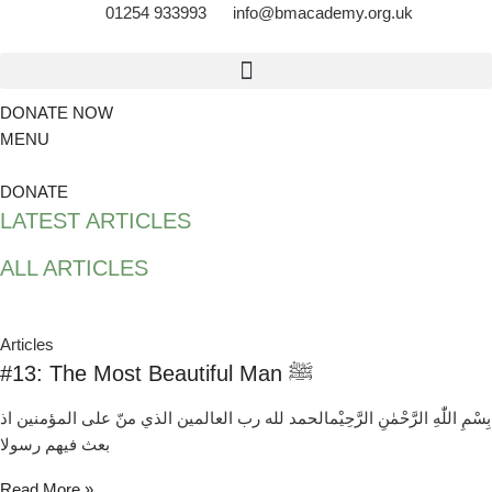
01254 933993
info@bmacademy.org.uk
DONATE NOW
MENU
DONATE
LATEST ARTICLES
ALL ARTICLES
Articles
#13: The Most Beautiful Man ﷺ
بِسْمِ اللّٰهِ الرَّحْمٰنِ الرَّحِيْمالحمد لله رب العالمين الذي منّ علی المؤمنين اذ
بعث فيهم رسولا
Read More »