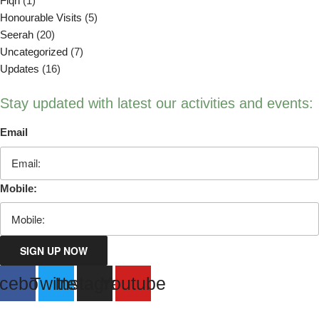
Fiqh
(1)
Honourable Visits
(5)
Seerah
(20)
Uncategorized
(7)
Updates
(16)
Stay updated with latest our activities and events:
Email
Mobile:
SIGN UP NOW
cebook
Twitter
Instagram
Youtube